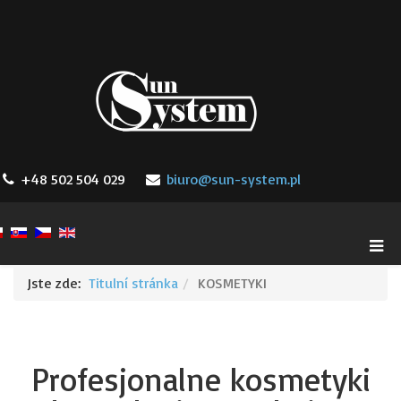
+48 502 504 029
biuro@sun-system.pl
Jste zde:
Titulní stránka
KOSMETYKI
Profesjonalne kosmetyki