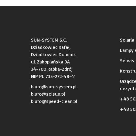
SUN-SYSTEM S.C.
Solaria
Dziadkowiec Rafał,
Lampy s
Dziadkowiec Dominik
Serwis 
ul. Zakopiańska 9A
34-700 Rabka-Zdrój
Konstru
NIP PL 735-272-48-41
Urządz
biuro@sun-system.pl
dezynfe
biuro@solsun.pl
+48 50
b
iuro@speed-clean.pl
+48 502