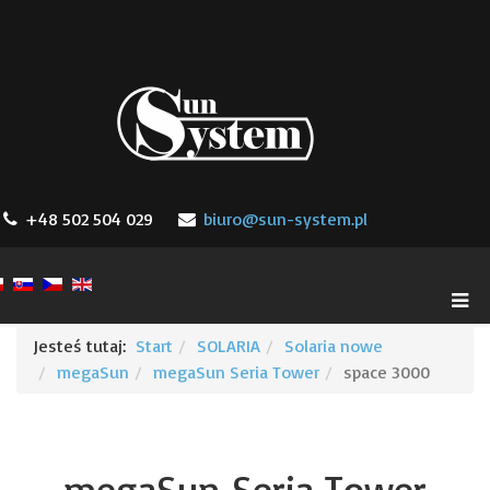
+48 502 504 029
biuro@sun-system.pl
Jesteś tutaj:
Start
SOLARIA
Solaria nowe
megaSun
megaSun Seria Tower
space 3000
megaSun Seria Tower