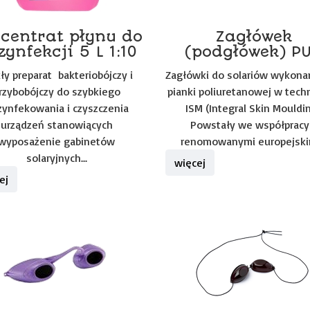
centrat płynu do
Zagłówek
zynfekcji 5 L 1:10
(podgłówek) P
ły preparat bakteriobójczy i
Zagłówki do solariów wykona
rzybobójczy do szybkiego
pianki poliuretanowej w tech
ynfekowania i czyszczenia
ISM (Integral Skin Mouldin
urządzeń stanowiących
Powstały we współpracy
wyposażenie gabinetów
renomowanymi europejskim
solaryjnych...
więcej
ej