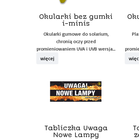
Okularki bez gumki
Oku
i-minis
Okularki gumowe do solarium,
Pla
chronią oczy przed
promieniowaniem UVA i UVB wersja...
promie
więcej
więc
Tabliczka Uwaga
T
Nowe Lampy
z