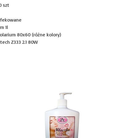
0 szt
ynfekowane
m 1l
larium 80x60 (różne kolory)
tech Z333 2.1 80W