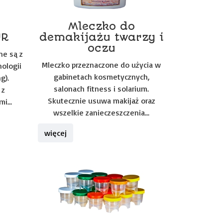
Mleczko do
UR
demakijażu twarzy i
oczu
ne są z
Mleczko przeznaczone do użycia w
nologii
gabinetach kosmetycznych,
g).
salonach fitness i solarium.
 z
Skutecznie usuwa makijaż oraz
i...
wszelkie zanieczeszczenia...
więcej