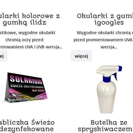
larki kolorowe z
Okularki z gum
gumką ilidz
igoogles
stikowe, wygodne okularki
Wygodne okularki chronią 
chronią oczy przed
przed promieniowaniem UVA 
niowaniem UVA i UVB wersja...
wersja...
ej
więcej
abliczka Świeżo
Butelka ze
dezynfekowane
spryskiwaczem 