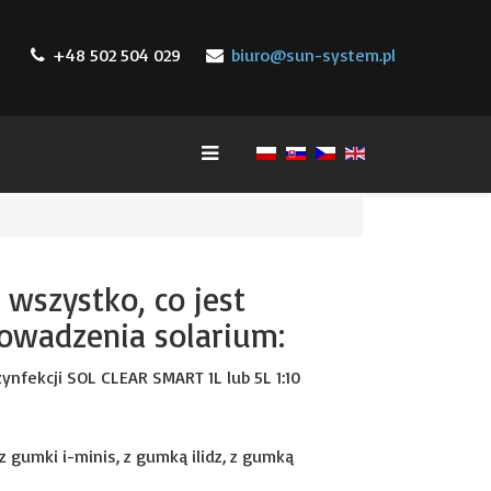
+48 502 504 029
biuro@sun-system.pl
 wszystko, co jest
owadzenia solarium:
ynfekcji SOL CLEAR SMART 1L lub 5L 1:10
z gumki i-minis, z gumką ilidz, z gumką