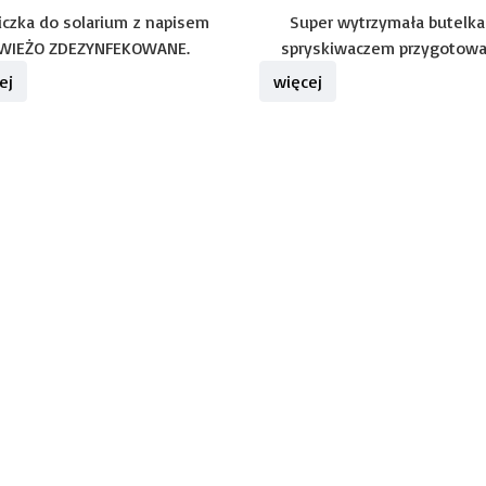
iczka do solarium z napisem
Super wytrzymała butelka
WIEŻO ZDEZYNFEKOWANE.
spryskiwaczem przygotowan
ej
więcej