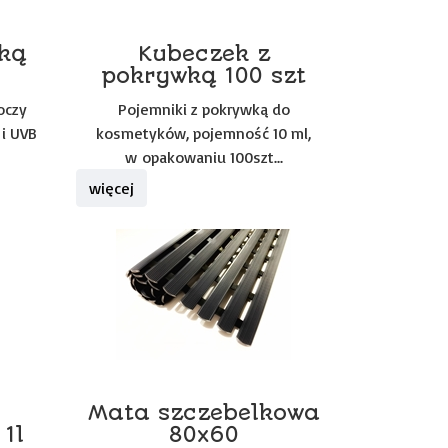
ką
Kubeczek z
pokrywką 100 szt
oczy
Pojemniki z pokrywką do
i UVB
kosmetyków, pojemność 10 ml,
w
opakowaniu 100szt...
więcej
Mata szczebelkowa
1l
80x60