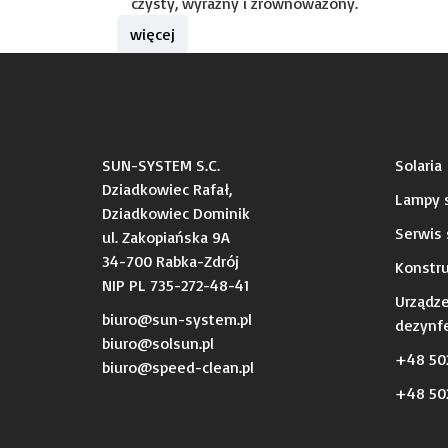
czysty, wyraźny i zrównoważony.
więcej
SUN-SYSTEM S.C.
Solaria
Dziadkowiec Rafał,
Lampy s
Dziadkowiec Dominik
Serwis 
ul. Zakopiańska 9A
34-700 Rabka-Zdrój
Konstru
NIP PL 735-272-48-41
Urządz
biuro@sun-system.pl
dezynfe
biuro@solsun.pl
+48 50
b
iuro@speed-clean.pl
+48 502