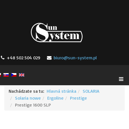
+48 502 504 029
biuro@sun-system.pl
Nachádzate sa tu:
Hlavná stránka
SOLARIA
Solaria nowe
Ergoline
Prestige
Prestige 1600 SLP