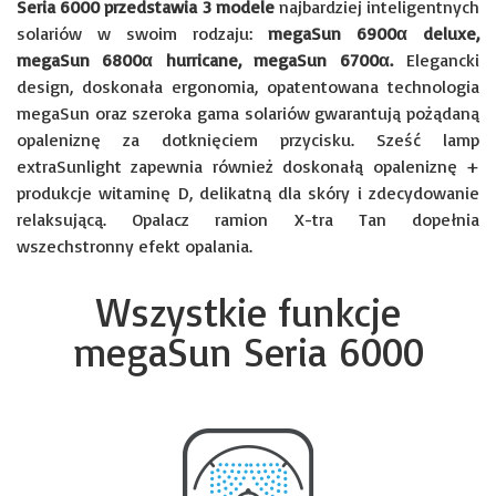
Seria 6000 przedstawia 3 modele
najbardziej inteligentnych
solariów w swoim rodzaju:
megaSun 6900α deluxe,
megaSun 6800α hurricane, megaSun 6700α.
Elegancki
design, doskonała ergonomia, opatentowana technologia
megaSun oraz szeroka gama solariów gwarantują pożądaną
opaleniznę za dotknięciem przycisku. Sześć lamp
extraSunlight zapewnia również doskonałą opaleniznę +
produkcje witaminę D, delikatną dla skóry i zdecydowanie
relaksującą. Opalacz ramion X-tra Tan dopełnia
wszechstronny efekt opalania.
Wszystkie funkcje
megaSun Seria 6000