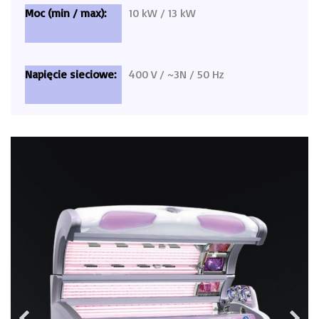
10 kW / 13 kW
400 V / ~3N / 50 Hz