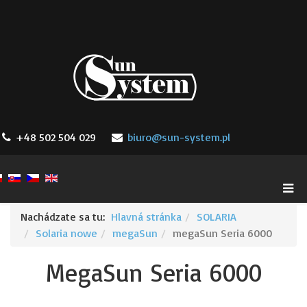
+48 502 504 029
biuro@sun-system.pl
Nachádzate sa tu:
Hlavná stránka
SOLARIA
Solaria nowe
megaSun
megaSun Seria 6000
MegaSun Seria 6000