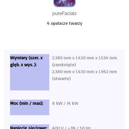
pureFacials
4 opalacze twarzy
2.380 mm x 1.430 mm x 1.534 mm
(zamknięte)
2.380 mm x 1.430 mm x 1.942 mm
(otwarte)
8 kW / 14 kW
400 V / ~3N / 50 Hz