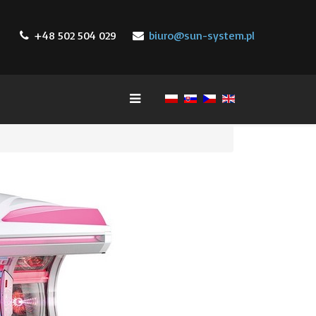
+48 502 504 029
biuro@sun-system.pl