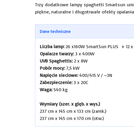
Trzy dodatkowe lampy spaghetti Smartsun umi
piękne, naturalne i długotrwałe ofekty opalania
Dane techniczne
Liczba lamp:
26 x160W SmartSun PLUS + 12 x
Opalacze twarzy:
3 x 400W
UVB Spaghettis:
2 x 8W
Pobór mocy:
7,5 kW
Napięcie sieciowe:
400/415 V / ~3N
Zabezpieczenie:
3 x 20C
Waga:
540 kg
Wymiary (szer. x glęb. x wys.)
237 cm x 145 cm x 133 cm (zamk.)
237 cm x 145 cm x 170 cm (otw.)