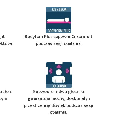
ght
Bodyfom Plus zapewni Ci komfort
ektowi
podczas sesji opalania.
iało i
Subwoofer i dwa głośniki
ącym
gwarantują mocny, doskonały i
przestrzenny dźwięk podczas sesji
opalania.