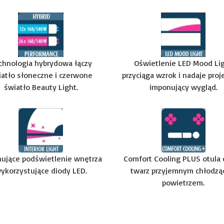
chnologia hybrydowa łączy
Oświetlenie LED Mood Li
iatło słoneczne i czerwone
przyciąga wzrok i nadaje proj
światło Beauty Light.
imponujący wygląd.
ujące podświetlenie wnętrza
Comfort Cooling PLUS otula c
ykorzystujące diody LED.
twarz przyjemnym chłodz
powietrzem.