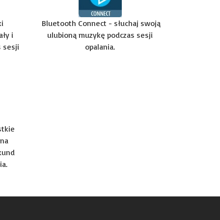
i
Bluetooth Connect - słuchaj swoją
ły i
ulubioną muzykę podczas sesji
 sesji
opalania.
stkie
żna
kund
ia.