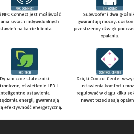
i NFC Connect jest możliwość
Subwoofer i dwa głośnik
sania swoich indywidualnych
gwarantują mocny, doskona
stawień na karcie klienta.
przestrzenny dźwięk podczas
opalania.
Dynamiczne stateczniki
Dzięki Control Center wszy
troniczne, oświetlenie LED i
ustawienia komfortu mo
inteligentne ustawienia
regulować w ciągu kilku se
zędzania energii, gwarantują
nawet przed sesją opalan
ą efektywność energetyczną.