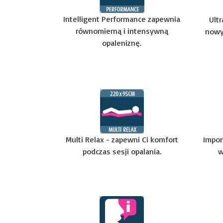
Intelligent Performance zapewnia
Ult
równomierną i intensywną
nowy
opaleniznę.
Multi Relax - zapewni Ci komfort
Impon
podczas sesji opalania.
w