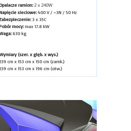
Opalacze ramion:
2 x 240W
Napięcie sieciowe:
400 V / ~3N / 50 Hz
Zabezpieczenie:
3 x 35C
Pobór mocy:
max 17.8 kW
Waga:
630 kg
Wymiary (szer. x glęb. x wys.)
239 cm x 153 cm x 150 cm (zamk.)
239 cm x 153 cm x 196 cm (otw.)