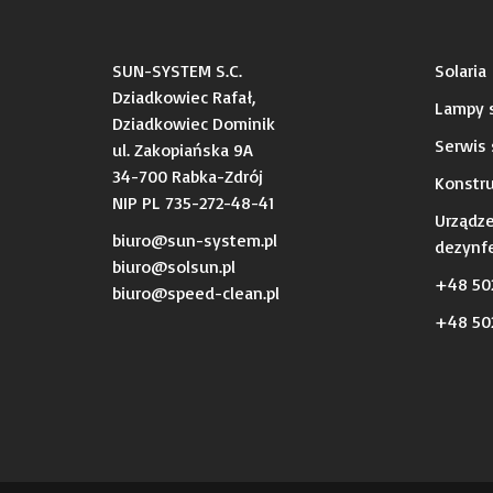
SUN-SYSTEM S.C.
Solaria
Dziadkowiec Rafał,
Lampy s
Dziadkowiec Dominik
Serwis 
ul. Zakopiańska 9A
34-700 Rabka-Zdrój
Konstru
NIP PL 735-272-48-41
Urządz
biuro@sun-system.pl
dezynfe
biuro@solsun.pl
+48 50
b
iuro@speed-clean.pl
+48 502