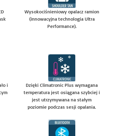
ED
Wysokociśnieniowy opalacz ramion
ask
(
innowacyjna technologia Ultra
Performance).
ło i
Dzięki Climatronic Plus wymagana
ącym
temperatura jest osiągana szybciej i
jest utrzymywana na stałym
poziomie podczas sesji opalania.