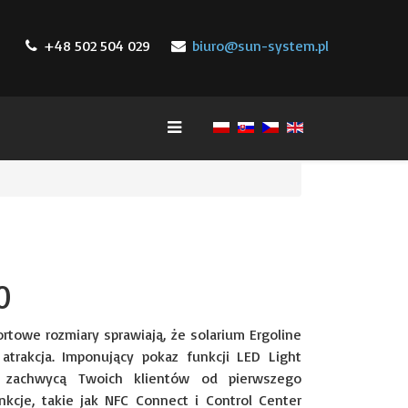
+48 502 504 029
biuro@sun-system.pl
0
towe rozmiary sprawiają, że solarium Ergoline
atrakcja. Imponujący pokaz funkcji LED Light
 zachwycą Twoich klientów od pierwszego
nkcje, takie jak NFC Connect i Control Center