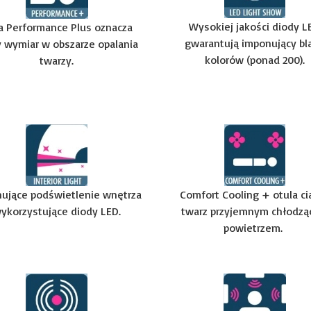
Wysokiej jakości diody L
ra Performance Plus oznacza
gwarantują imponujący bl
 wymiar w obszarze opalania
kolorów (ponad 200).
twarzy.
ujące podświetlenie wnętrza
Comfort Cooling + otula cia
ykorzystujące diody LED.
twarz przyjemnym chłodz
powietrzem.