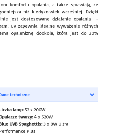
om komfortu opalania, a także sprawiają, że
odniejsza niż kiedykolwiek wcześniej. Dzięki
alnie jest dostosowane działanie opalania -
mpami UV zapewnia idealne wyważenie różnych
erną opaleniznę dookoła, która jest do 30%
Dane techniczne
Liczba lamp:
52 x 200W
Opalacze twarzy:
4 x 520W
Blue UVB Spaghettis:
3 x 8W Ultra
Performance Plus