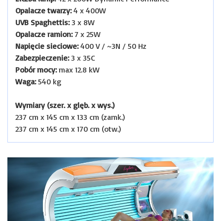
Opalacze twarzy:
4 x 400W
UVB Spaghettis:
3 x 8W
Opalacze ramion:
7 x 25W
Napięcie sieciowe:
400 V / ~3N / 50 Hz
Zabezpieczenie:
3 x 35C
Pobór mocy:
max 12.8 kW
Waga:
540 kg
Wymiary (szer. x glęb. x wys.)
237 cm x 145 cm x 133 cm (zamk.)
237 cm x 145 cm x 170 cm (otw.)