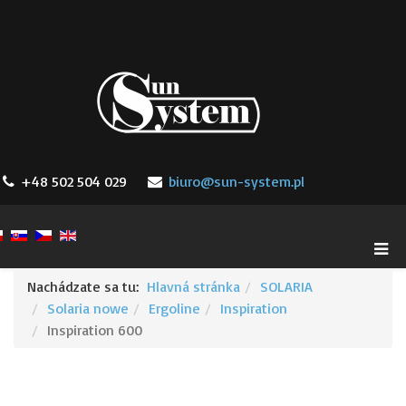
+48 502 504 029
biuro@sun-system.pl
Nachádzate sa tu:
Hlavná stránka
SOLARIA
Solaria nowe
Ergoline
Inspiration
Inspiration 600